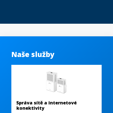
Naše služby
Správa sítě a internetové
Sp
konektivity