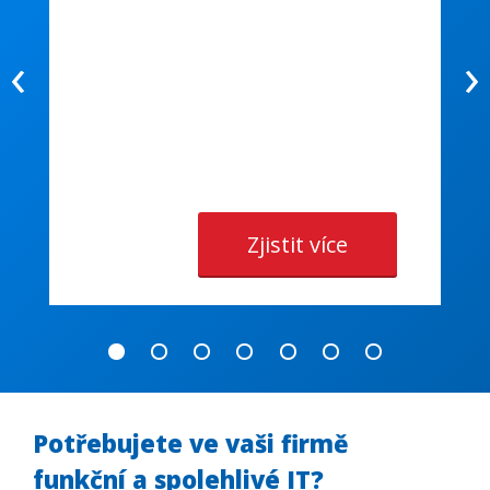
‹
›
Zjistit více
Potřebujete ve vaši firmě
funkční a spolehlivé IT?